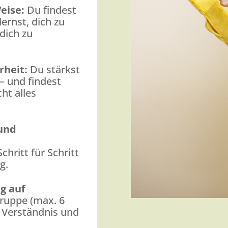
Weise:
Du findest
ernst, dich zu
 dich zu
rheit:
Du stärkst
 – und findest
ht alles
und
chritt für Schritt
g.
g auf
Gruppe (max. 6
, Verständnis und