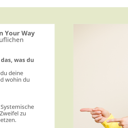
n Your Way
uflichen
 das, was du
 du deine
nd wohin du
,
:
Systemische
Zweifel zu
setzen.